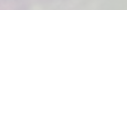
NADD desde 1984
NADD es una entidad establecida y reconocida
internacionalmente, que cuenta con una amplia red de
instructores, centros de buceo, técnicos calificados y
expertos en el ámbito del buceo, turismo y deporte,
además de colaboraciones con entidades e