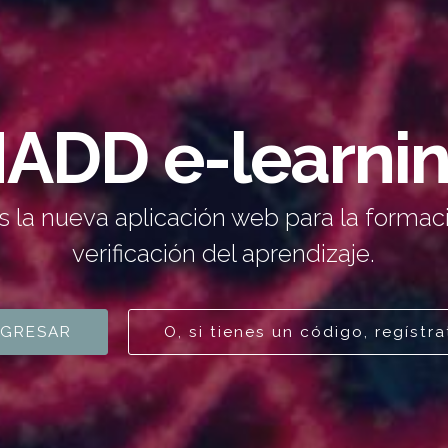
ADD e-learni
 la nueva aplicación web para la formac
verificación del aprendizaje.
NGRESAR
O, si tienes un código, regístra