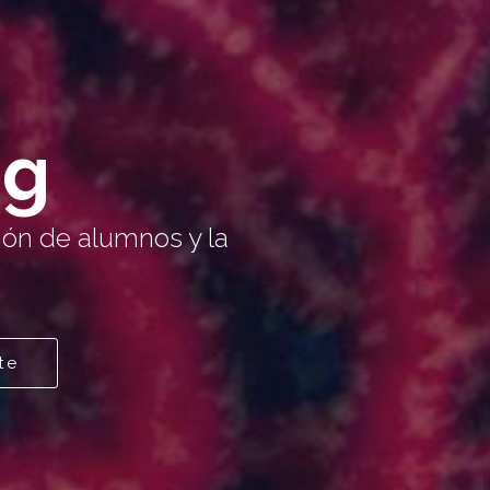
ng
ión de alumnos y la
te