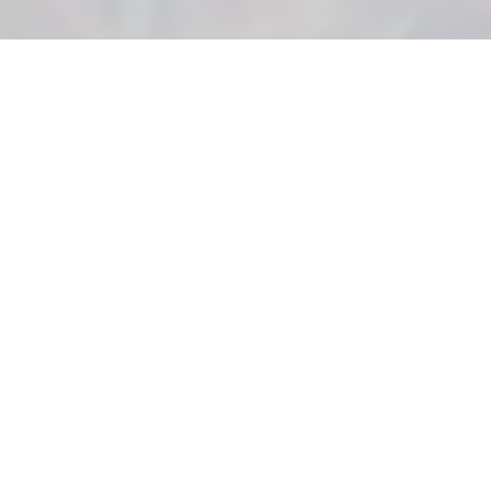
My NADD Professional 2.0
My NADD Professional 2.0 es la plataforma web
diseñada específicamente para NADD, responsive y
accesible también desde smartphones y tablets. A
través de My NADD, alumnos e instructores disponen en
una única aplicación de todas las funciones necesarias