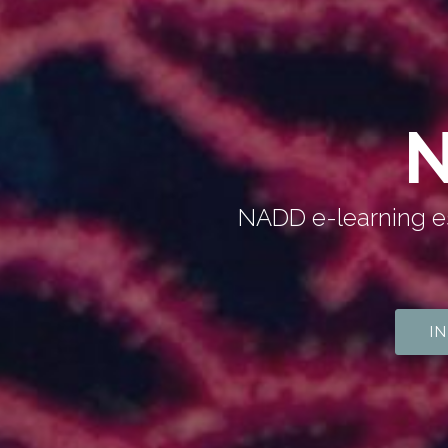
N
NADD e-learning es
I