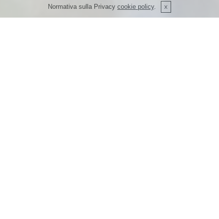
Normativa sulla Privacy
cookie policy
.
Didáctica
Las normas y procedimientos de los cursos NADD están
conformes y certificados según las directivas de la
Comunidad Europea (certificación EN) y las
internacionales (certificación ISO). Estas certificaciones,
otorgadas por los organismos certificadores UNITER y