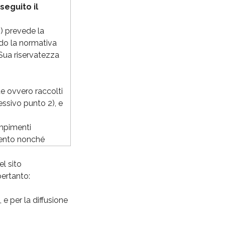
seguito il
”) prevede la
ondo la normativa
 Sua riservatezza
nte ovvero raccolti
ssivo punto 2), e
dempimenti
amento nonché
ia e da
el sito
art.4, comma 1,
pertanto:
el Codice medesimo.
 potrà essere
 e per la diffusione
 dati stessi su
’organizzazione del