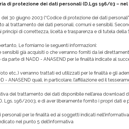
ia di protezione dei dati personali (D.Lgs 196/03 – nel 
 del 30 giugno 2003 (“Codice di protezione dei dati personali
etto al trattamento dei dati personali, comuni e sensibili. Sec
 principi di correttezza, liceità e trasparenza e di tutela della
, pertanto, Le forniamo le seguenti informazioni:
i e sensibili già acquisiti o che verranno forniti da lei direttame
 da parte di NADD - ANASEND per le finalità indicate al succe
foto etc..) verranno trattati ed utilizzati per le finalità e gli a
 - ANASEND quali, in particolare, l’affiliazione ed il tesser
 previsti da leggi, da regolamenti, dalla normativa comunitar
timate dalla legge;
ativa del trattamento dei dati disponibile nell’area download d
m, foto etc..) potrà riguardare tutte le operazioni indicate all’
D. Lgs. 196/2003, e di aver liberamente fornito i propri dati e 
si svolgerà in conformità a quanto previsto agli artt. 1 e 11 d
e strumenti idonei a garantire la sicurezza e la riservatezza e
ersonali per le finalità ed ai soggetti indicati nell’informativa,
matici o telematici atti a gestire, memorizzare e trasmettere i
 indicato nel punto 5 dell’informativa
operazioni di trattamento saranno effettuate direttamente dall