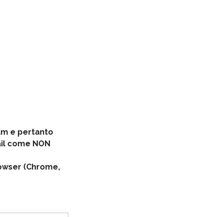
pam e pertanto
mail come NON
browser (Chrome,