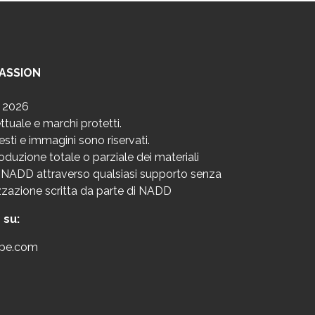
formazioni, anche
e informative o
 comunicati a enti
ve future per
PASSION
ono stati raccolti,
 2026
ettuale e marchi protetti.
u testi e immagini sono riservati.
zionale della
produzione totale o parziale dei materiali
ali NADD attraverso qualsiasi supporto senza
simi dati e di
izzazione scritta da parte di NADD
ppure la
 su:
lazione, la
 caso, per motivi
pe.com