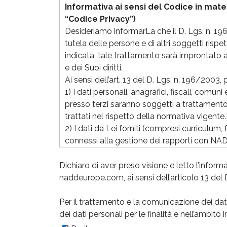
Informativa ai sensi del Codice in mater
“Codice Privacy”)
Desideriamo informarLa che il D. Lgs. n. 196
tutela delle persone e di altri soggetti risp
indicata, tale trattamento sarà improntato ai
e dei Suoi diritti.
Ai sensi dell’art. 13 del D. Lgs. n. 196/2003
1) I dati personali, anagrafici, fiscali, comun
presso terzi saranno soggetti a trattamento
trattati nel rispetto della normativa vigente.
2) I dati da Lei forniti (compresi curriculum, 
connessi alla gestione dei rapporti con NADD
all’adempimento od assolvimento di obblighi
disposizioni impartite da autorità a ciò legit
Dichiaro di aver preso visione e letto l’inform
3) Il trattamento dei dati (compresi curriculu
naddeurope.com, ai sensi dell’articolo 13 del 
lett. a) del Codice Privacy, ed in ogni caso 
Il trattamento sarà effettuato con modalità 
Per il trattamento e la comunicazione dei dati p
effettuato mediante strumenti manuali, infor
dei dati personali per le finalità e nell’ambito
supporti cartacei, magnetici e digitali. Le 